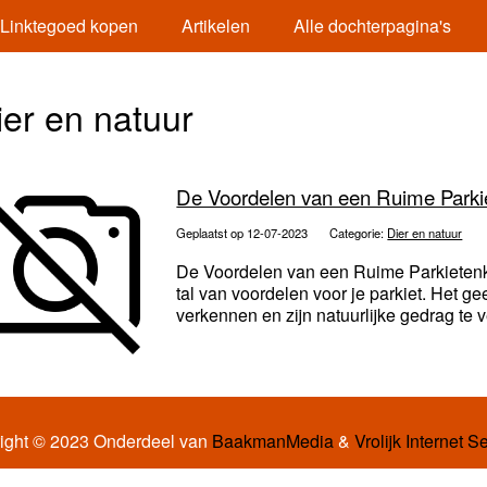
Linktegoed kopen
Artikelen
Alle dochterpagina's
ier en natuur
De Voordelen van een Ruime Parkie
Geplaatst op 12-07-2023
Categorie:
Dier en natuur
De Voordelen van een Ruime Parkietenko
tal van voordelen voor je parkiet. Het ge
verkennen en zijn natuurlijke gedrag te v
ight © 2023 Onderdeel van
BaakmanMedia
&
Vrolijk Internet S