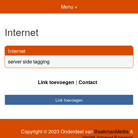
Menu +
Internet
Internet
server side tagging
Link toevoegen
Contact
Link toevoegen
Copyright © 2023 Onderdeel van
BaakmanMedia
&
Vrolijk Internet Services