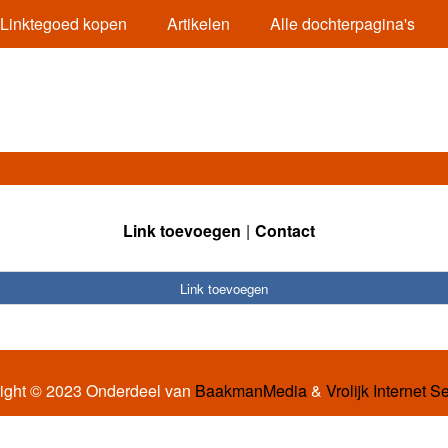
Linktegoed kopen
Artikelen
Alle dochterpagina's
Link toevoegen
Contact
Link toevoegen
ight © 2023 Onderdeel van
BaakmanMedia
&
Vrolijk Internet S